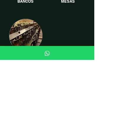
BANCOS
MESAS
CADEIRAS
INSTITUCIONAL
Quem somos
Fale conosco
Curiosidades
LOJA