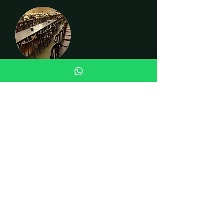
CADEIRAS
INSTITUCIONAL
Quem somos
Fale conosco
Curiosidades
LOJA
Cadeiras
Mesas