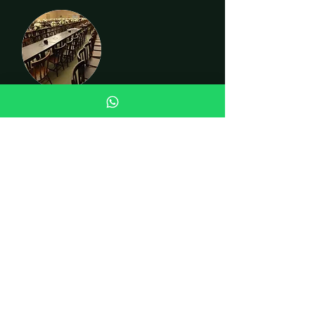
CADEIRAS
INSTITUCIONAL
Quem somos
Fale conosco
Curiosidades
LOJA
Cadeiras
Mesas