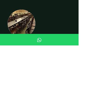
CADEIRAS
INSTITUCIONAL
Quem somos
Fale conosco
Curiosidades
LOJA
Cadeiras