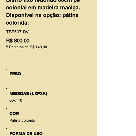
colonial em madeira maciça.
Disponível na opção: pátina
colorida.
TBF507-DV
R$ 800,00
5 Parcelas de R$ 140,00
PESO
MEDIDAS (LXPXA)
60x110
COR
Pátina colorida
FORMA DE USO