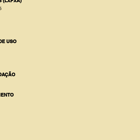
 (LXPXA)
5
DE USO
DAÇÃO
ENTO