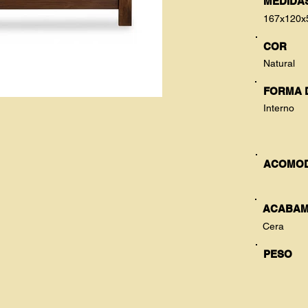
MEDIDAS
167x120x
COR
Natural
FORMA 
Interno
ACOMO
ACABAM
Cera
PESO