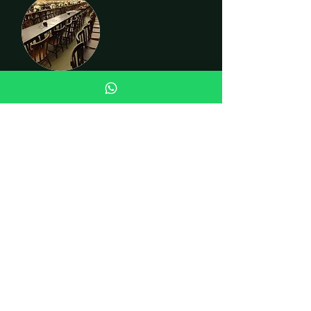
CADEIRAS
INSTITUCIONAL
Quem somos
Fale conosco
Curiosidades
LOJA
Cadeiras
Mesas
Conjuntos