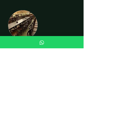
CADEIRAS
INSTITUCIONAL
Quem somos
Fale conosco
Curiosidades
LOJA
Cadeiras