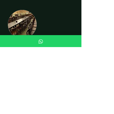
CADEIRAS
INSTITUCIONAL
Quem somos
Fale conosco
Curiosidades
LOJA
Cadeiras