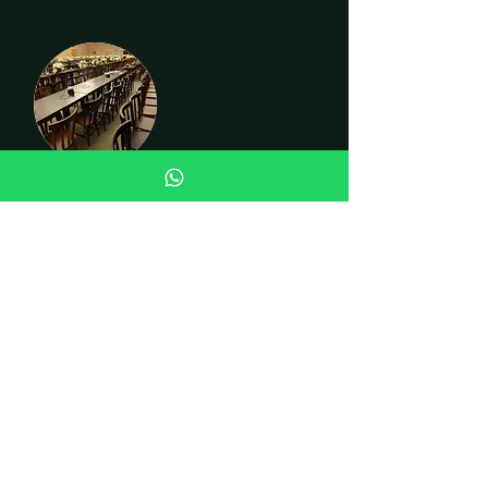
CADEIRAS
INSTITUCIONAL
Quem somos
Fale conosco
Curiosidades
LOJA
Cadeiras