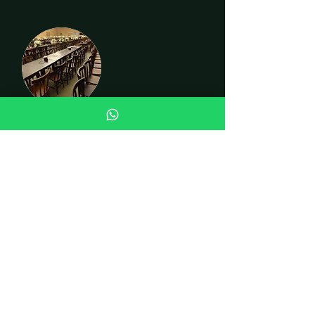
CADEIRAS
INSTITUCIONAL
Quem somos
Fale conosco
Curiosidades
LOJA
Cadeiras