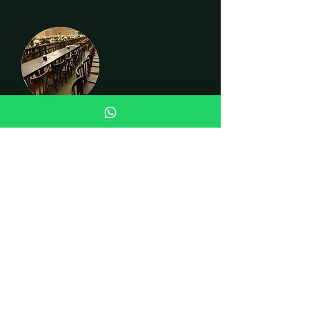
CADEIRAS
INSTITUCIONAL
Quem somos
Fale conosco
Curiosidades
LOJA
Cadeiras