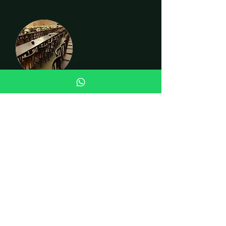
CADEIRAS
INSTITUCIONAL
Quem somos
Fale conosco
Curiosidades
LOJA
Cadeiras