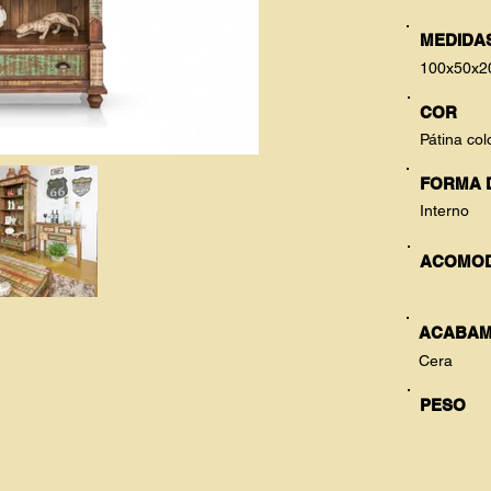
MEDIDAS
100x50x2
COR
Pátina col
FORMA 
Interno
ACOMO
ACABAM
Cera
PESO