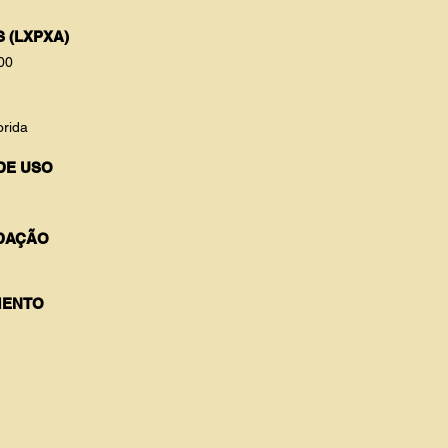
 (LXPXA)
00
orida
DE USO
DAÇÃO
ENTO