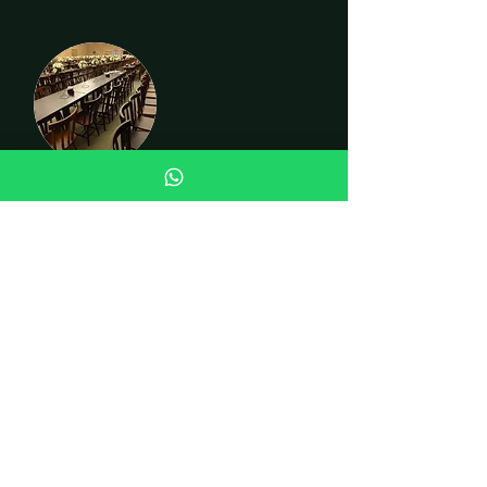
CADEIRAS
INSTITUCIONAL
Quem somos
Fale conosco
Curiosidades
LOJA
Cadeiras