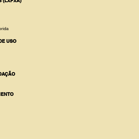
 (LXPXA)
orida
DE USO
DAÇÃO
ENTO