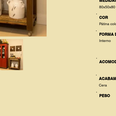
MEDIDAS
80x50x80
COR
Pátina col
FORMA 
Interno
ACOMO
ACABAM
Cera
PESO