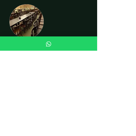
CADEIRAS
INSTITUCIONAL
Quem somos
Fale conosco
Curiosidades
LOJA
Cadeiras
Mesas