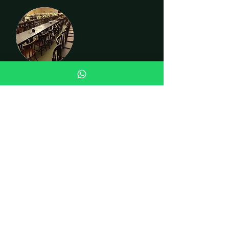
CADEIRAS
INSTITUCIONAL
Quem somos
Fale conosco
Curiosidades
LOJA
Cadeiras
Mesas