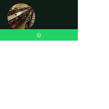
CADEIRAS
INSTITUCIONAL
Quem somos
Fale conosco
Curiosidades
LOJA
Cadeiras
Mesas