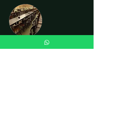
CADEIRAS
INSTITUCIONAL
Quem somos
Fale conosco
Curiosidades
LOJA
Cadeiras
Mesas