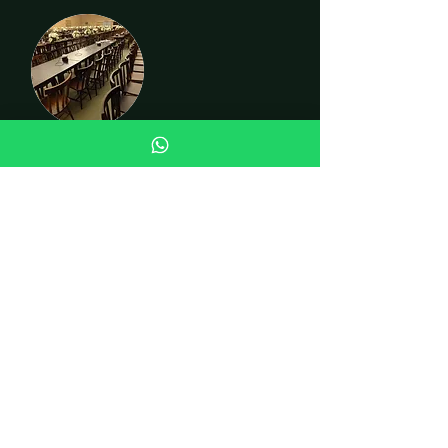
CADEIRAS
INSTITUCIONAL
Quem somos
Fale conosco
Curiosidades
LOJA
Cadeiras
Mesas