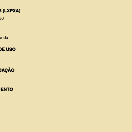
 (LXPXA)
80
orida
DE USO
DAÇÃO
ENTO