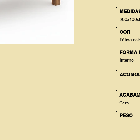
MEDIDAS
200x100x
COR
Pátina col
FORMA 
Interno
ACOMO
ACABAM
Cera
PESO