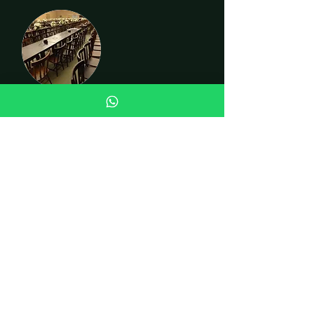
CADEIRAS
INSTITUCIONAL
Quem somos
Fale conosco
Curiosidades
LOJA
Cadeiras
Mesas