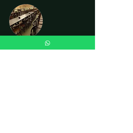
CADEIRAS
INSTITUCIONAL
Quem somos
Fale conosco
Curiosidades
LOJA
Cadeiras
Mesas