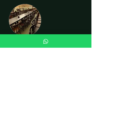
CADEIRAS
INSTITUCIONAL
Quem somos
Fale conosco
Curiosidades
LOJA
Cadeiras
Mesas