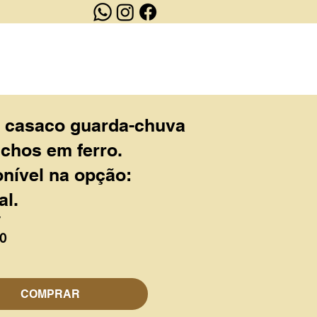
OUTLET
CONTATO
a casaco guarda-chuva
chos em ferro.
nível na opção:
al.
V
0
COMPRAR